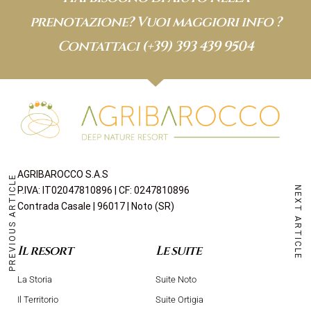
prenotazione? Vuoi maggiori info ?
Contattaci
(+39) 393 439 9504
AGRIBAROCCO S.A.S
PREVIOUS ARTICLE
P.IVA: IT02047810896 | CF: 0247810896
NEXT ARTICLE
Contrada Casale | 96017 | Noto (SR)
Il resort
Le suite
La Storia
Suite Noto
Il Territorio
Suite Ortigia